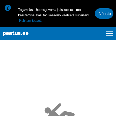
<p><span style="font-size: 10pt; line-height: 107%; font-family: 
Tagamaks lehe mugavama ja isikupärasema
Nõustu
kasutamise, kasutab käesolev veebileht küpsiseid.
Rohkem teavet.