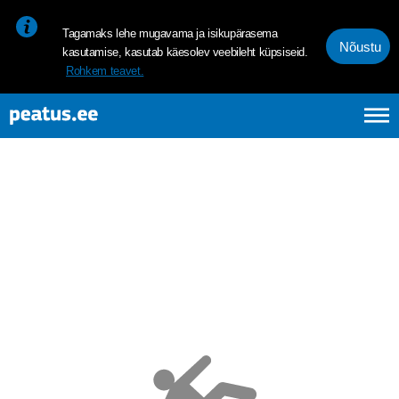
<p><span style="font-size: 10pt; line-height: 107%; font-family: 
Tagamaks lehe mugavama ja isikupärasema
Nõustu
kasutamise, kasutab käesolev veebileht küpsiseid.
Rohkem teavet.