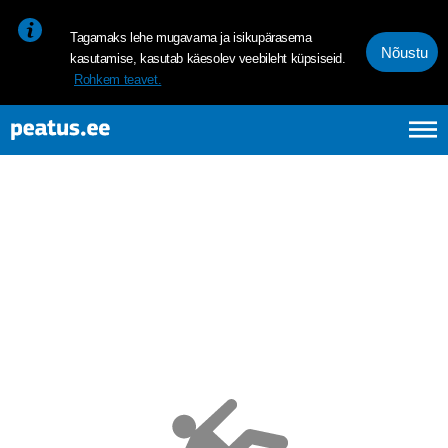
<p><span style="font-size: 10pt; line-height: 107%; font-family: 
Tagamaks lehe mugavama ja isikupärasema
Nõustu
kasutamise, kasutab käesolev veebileht küpsiseid.
Rohkem teavet.