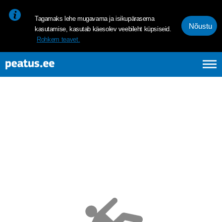
<p><span style="font-size: 10pt; line-height: 107%; font-family: 
Tagamaks lehe mugavama ja isikupärasema
Nõustu
kasutamise, kasutab käesolev veebileht küpsiseid.
Rohkem teavet.