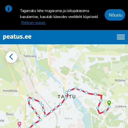
<p><span style="font-size: 10pt; line-height: 107%; font-family: 
Tagamaks lehe mugavama ja isikupärasema
Nõustu
kasutamise, kasutab käesolev veebileht küpsiseid.
Rohkem teavet.