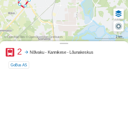
2 km
© OpenMapTiles
© OpenStreetMap contributors
Buss
2
Nõlvaku - Kannikese - Lõunakeskus
GoBus AS