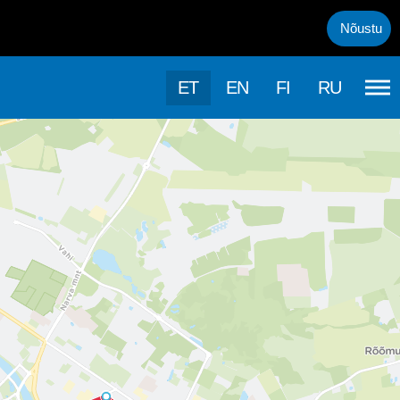
uml;rasema kasutamise, kasutab k&auml;esolev veebileht k&uuml;psis
Nõustu
ET
EN
FI
RU