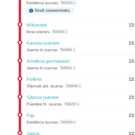
Kesklinna suunas
7820165-1
Ainult sisenemiseks
13
Mõisavahe
Departure
linna sisenev
7820155-1
13
Kaunase puiestee
Departure
Jaama tn.suunas
7820086-1
13
Annelinna gümnaasium
Departure
Jaama tn.suunas
7820012-1
13
Kivilinna
Departure
Sõpruse pst. suunas
7820094-1
13
Sõpruse puiestee
Departure
Puiestee tn. suunas
7820257-1
13
Paju
Departure
Kesklinna suunas
7820329-1
13
Jaama