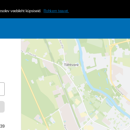
helvetica, arial, sans-serif;">Tagamaks lehe mugavama ja isikup&a
olev veebileht küpsiseid.
Rohkem teavet.
:39
 time was at