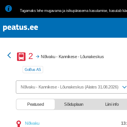
<p><span style="font-size: 10pt; line-height: 107%; font-family: 
Tagamaks lehe mugavama ja isikupärasema kasutamise, kasutab käes
Buss
2
Nõlvaku - Kannikese - Lõunakeskus
GoBus AS
Valige marsruut, mida soovite vaadata
Nõlvaku - Kannikese - Lõunakeskus (Alates 31.08.2026)
Peatused
Sõiduplaan
Liini info
13
Nõlvaku
Departure