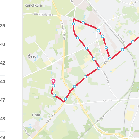
:39
 time was at
:40
 time was at
:42
 time was at
:44
 time was at
:47
 time was at
:48
 time was at
:49