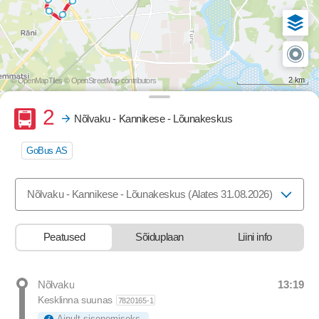
2 km
© OpenMapTiles
© OpenStreetMap contributors
Buss
2
Nõlvaku - Kannikese - Lõunakeskus
GoBus AS
Valige marsruut, mida soovite vaadata
Nõlvaku - Kannikese - Lõunakeskus (Alates 31.08.2026)
Peatused
Sõiduplaan
Liini info
13:19
Nõlvaku
Departure time
Kesklinna suunas
7820165-1
Ainult sisenemiseks