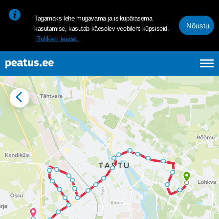
<p><span style="font-size: 10pt; line-height: 107%; font-family: 
Tagamaks lehe mugavama ja isikupärasema
Nõustu
kasutamise, kasutab käesolev veebileht küpsiseid.
Rohkem teavet.