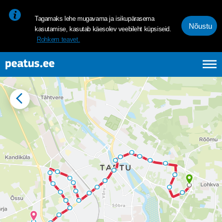
<p><span style="font-size: 10pt; line-height: 107%; font-family: 
Tagamaks lehe mugavama ja isikupärasema
Nõustu
kasutamise, kasutab käesolev veebileht küpsiseid.
Rohkem teavet.