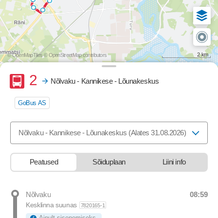
2 km
© OpenMapTiles
© OpenStreetMap contributors
Buss
2
Nõlvaku - Kannikese - Lõunakeskus
GoBus AS
Valige marsruut, mida soovite vaadata
Nõlvaku - Kannikese - Lõunakeskus (Alates 31.08.2026)
Peatused
Sõiduplaan
Liini info
08:59
Nõlvaku
Departure time
Kesklinna suunas
7820165-1
Ainult sisenemiseks