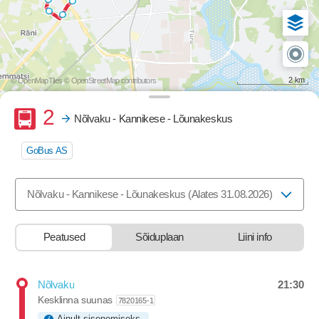
2 km
© OpenMapTiles
© OpenStreetMap contributors
Buss
2
Nõlvaku - Kannikese - Lõunakeskus
GoBus AS
Valige marsruut, mida soovite vaadata
Nõlvaku - Kannikese - Lõunakeskus (Alates 31.08.2026)
Peatused
Sõiduplaan
Liini info
21:30
Nõlvaku
Departure time
Kesklinna suunas
7820165-1
Ainult sisenemiseks