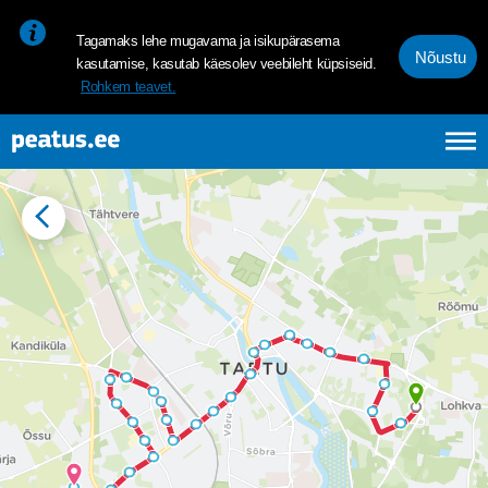
<p><span style="font-size: 10pt; line-height: 107%; font-family: 
Tagamaks lehe mugavama ja isikupärasema
Nõustu
kasutamise, kasutab käesolev veebileht küpsiseid.
Rohkem teavet.