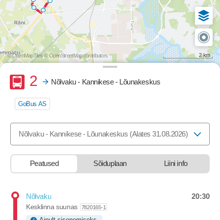
2 km
© OpenMapTiles
© OpenStreetMap contributors
Buss
2
Nõlvaku - Kannikese - Lõunakeskus
GoBus AS
Valige marsruut, mida soovite vaadata
Nõlvaku - Kannikese - Lõunakeskus (Alates 31.08.2026)
Peatused
Sõiduplaan
Liini info
20:30
Nõlvaku
Departure time
Kesklinna suunas
7820165-1
Ainult sisenemiseks