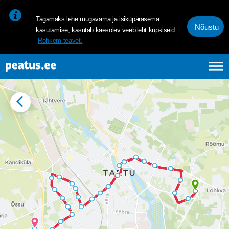
<p><span style="font-size: 10pt; line-height: 107%; font-family: 
Tagamaks lehe mugavama ja isikupärasema
Nõustu
kasutamise, kasutab käesolev veebileht küpsiseid.
Rohkem teavet.