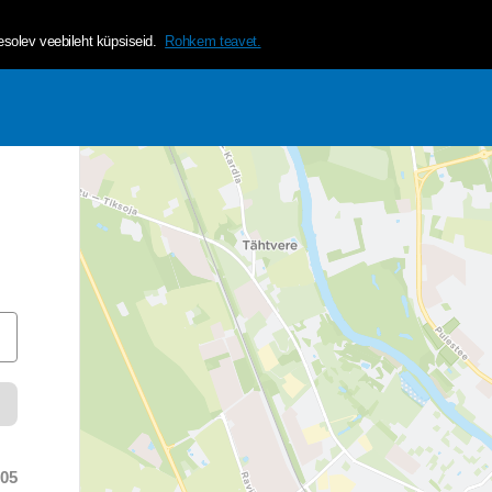
helvetica, arial, sans-serif;">Tagamaks lehe mugavama ja isikup&a
olev veebileht küpsiseid.
Rohkem teavet.
:05
 time was at