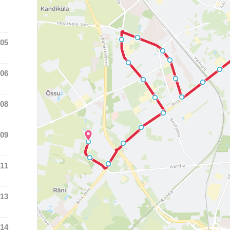
:05
 time was at
:06
 time was at
:08
 time was at
:09
 time was at
:11
 time was at
:13
 time was at
:14