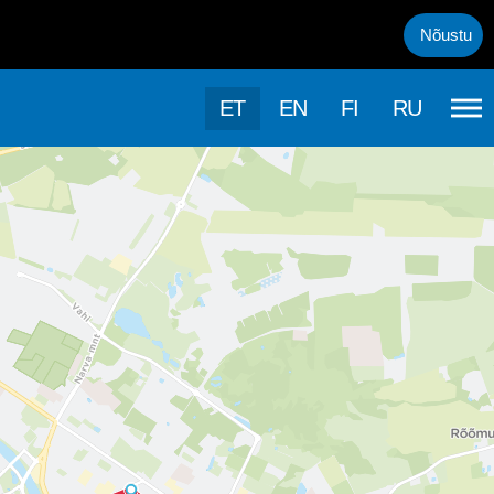
uml;rasema kasutamise, kasutab k&auml;esolev veebileht k&uuml;psis
Nõustu
ET
EN
FI
RU