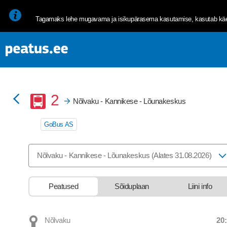
<p><span style="font-size: 10pt; line-height: 107%; font-family: 
Tagamaks lehe mugavama ja isikupärasema kasutamise, kasutab käes
Buss
2
Nõlvaku - Kannikese - Lõunakeskus
GoBus AS
Valige marsruut, mida soovite vaadata
Nõlvaku - Kannikese - Lõunakeskus (Alates 31.08.2026)
Peatused
Sõiduplaan
Liini info
20
Nõlvaku
Departure