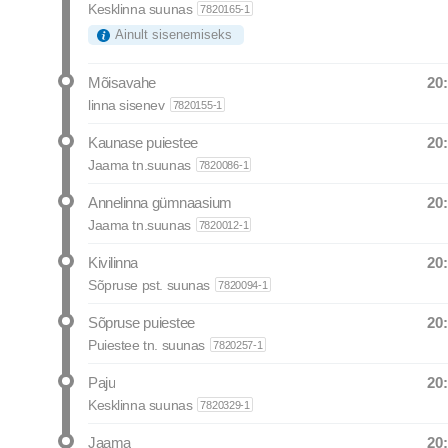
Kesklinna suunas
7820165-1
Ainult sisenemiseks
20
Mõisavahe
Departure
linna sisenev
7820155-1
20
Kaunase puiestee
Departure
Jaama tn.suunas
7820086-1
20
Annelinna gümnaasium
Departure
Jaama tn.suunas
7820012-1
20
Kivilinna
Departure
Sõpruse pst. suunas
7820094-1
20
Sõpruse puiestee
Departure
Puiestee tn. suunas
7820257-1
20
Paju
Departure
Kesklinna suunas
7820329-1
20
Jaama