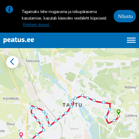
<p><span style="font-size: 10pt; line-height: 107%; font-family: 
Tagamaks lehe mugavama ja isikupärasema
Nõustu
kasutamise, kasutab käesolev veebileht küpsiseid.
Rohkem teavet.