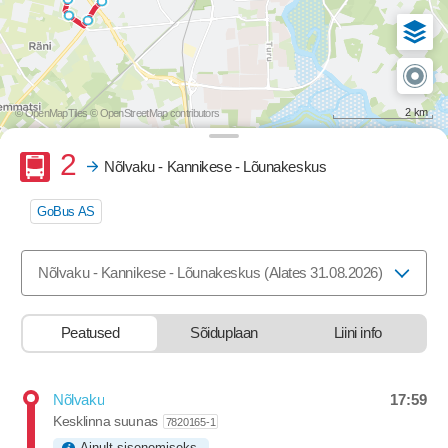
2 km
© OpenMapTiles
© OpenStreetMap contributors
Buss
2
Nõlvaku - Kannikese - Lõunakeskus
GoBus AS
Valige marsruut, mida soovite vaadata
Nõlvaku - Kannikese - Lõunakeskus (Alates 31.08.2026)
Peatused
Sõiduplaan
Liini info
17:59
Nõlvaku
Departure time
Kesklinna suunas
7820165-1
Ainult sisenemiseks