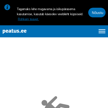
<p><span style="font-size: 10pt; line-height: 107%; font-family: 
Tagamaks lehe mugavama ja isikupärasema
Nõustu
kasutamise, kasutab käesolev veebileht küpsiseid.
Rohkem teavet.