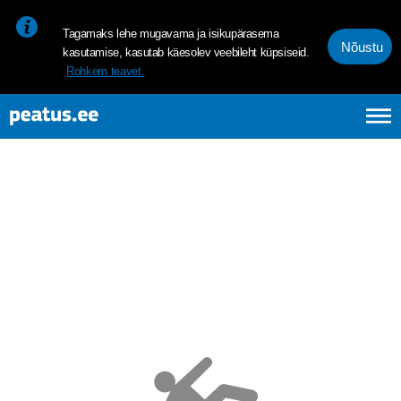
<p><span style="font-size: 10pt; line-height: 107%; font-family: 
Tagamaks lehe mugavama ja isikupärasema
Nõustu
kasutamise, kasutab käesolev veebileht küpsiseid.
Rohkem teavet.