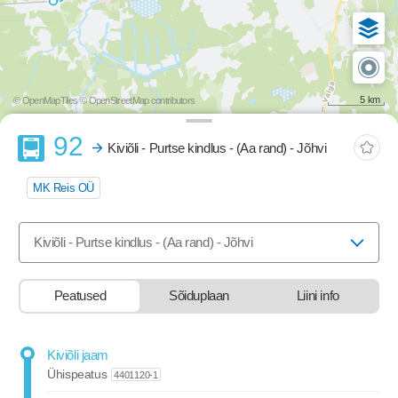
5 km
© OpenMapTiles
© OpenStreetMap contributors
Buss
92
Kiviõli - Purtse kindlus - (Aa rand) - Jõhvi
MK Reis OÜ
Valige marsruut, mida soovite vaadata
Kiviõli - Purtse kindlus - (Aa rand) - Jõhvi
Peatused
Sõiduplaan
Liini info
stop-list-update.sr-instructions
Kiviõli jaam
Ühispeatus
4401120-1