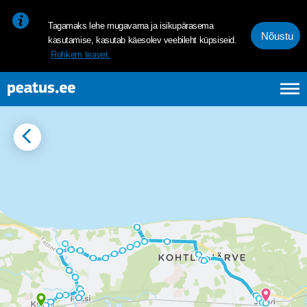
<p><span style="font-size: 10pt; line-height: 107%; font-family: 
Tagamaks lehe mugavama ja isikupärasema
Nõustu
kasutamise, kasutab käesolev veebileht küpsiseid.
Rohkem teavet.