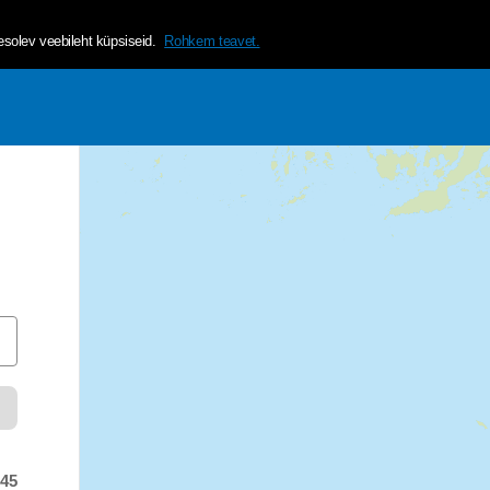
helvetica, arial, sans-serif;">Tagamaks lehe mugavama ja isikup&a
olev veebileht küpsiseid.
Rohkem teavet.
:45
as at