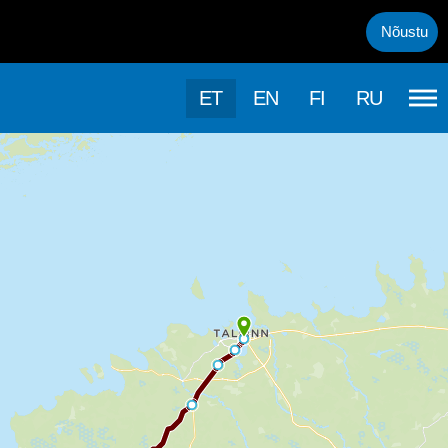
uml;rasema kasutamise, kasutab k&auml;esolev veebileht k&uuml;psis
Nõustu
ET
EN
FI
RU