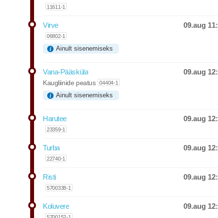
11611-1
09.aug 11
Virve
Departure time w
06802-1
Ainult sisenemiseks
09.aug 12
Vana-Pääsküla
Departure time w
Kaugliinide peatus
04404-1
Ainult sisenemiseks
09.aug 12
Harutee
Departure time w
23359-1
09.aug 12
Turba
Departure time w
22740-1
09.aug 12
Risti
Departure time w
5700338-1
09.aug 12
Koluvere
Departure time w
5700152-1