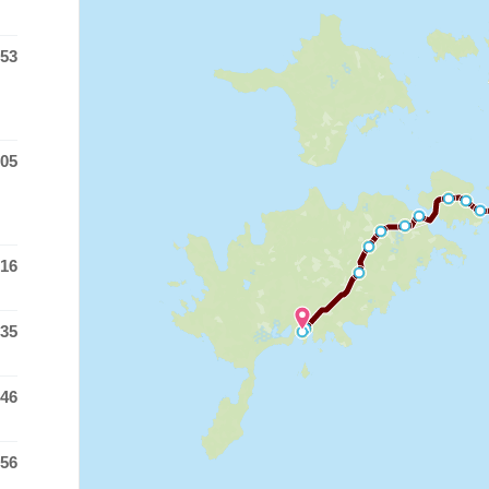
:53
as at
:05
as at
:16
as at
:35
as at
:46
as at
:56
as at