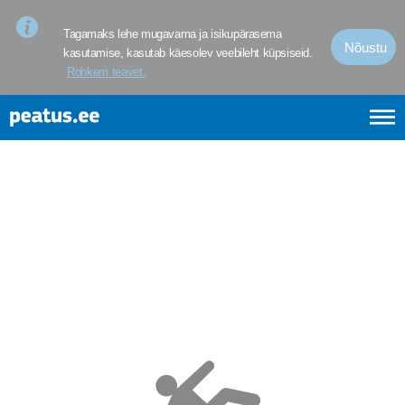
<p><span style="font-size: 10pt; line-height: 107%; font-family: 
Tagamaks lehe mugavama ja isikupärasema
Nõustu
kasutamise, kasutab käesolev veebileht küpsiseid.
Rohkem teavet.