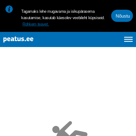
<p><span style="font-size: 10pt; line-height: 107%; font-family: 
Tagamaks lehe mugavama ja isikupärasema
Nõustu
kasutamise, kasutab käesolev veebileht küpsiseid.
Rohkem teavet.