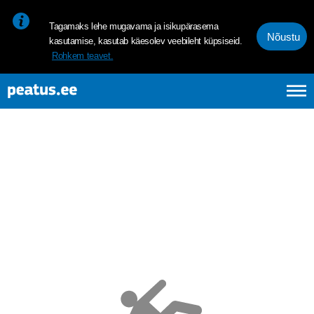
<p><span style="font-size: 10pt; line-height: 107%; font-family: 
Tagamaks lehe mugavama ja isikupärasema
Nõustu
kasutamise, kasutab käesolev veebileht küpsiseid.
Rohkem teavet.