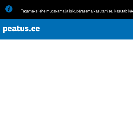
<p><span style="font-size: 10pt; line-height: 107%; font-family: 
Tagamaks lehe mugavama ja isikupärasema kasutamise, kasutab käes