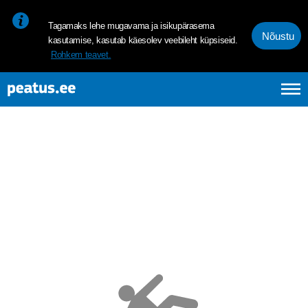
<p><span style="font-size: 10pt; line-height: 107%; font-family: 
Tagamaks lehe mugavama ja isikupärasema
Nõustu
kasutamise, kasutab käesolev veebileht küpsiseid.
Rohkem teavet.