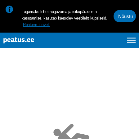
<p><span style="font-size: 10pt; line-height: 107%; font-family: 
Tagamaks lehe mugavama ja isikupärasema
Nõustu
kasutamise, kasutab käesolev veebileht küpsiseid.
Rohkem teavet.