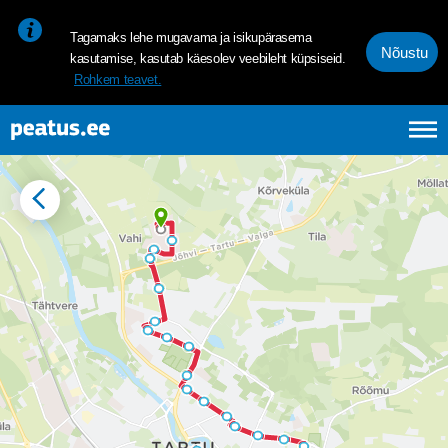
<p><span style="font-size: 10pt; line-height: 107%; font-family: 
Tagamaks lehe mugavama ja isikupärasema
Nõustu
kasutamise, kasutab käesolev veebileht küpsiseid.
Rohkem teavet.