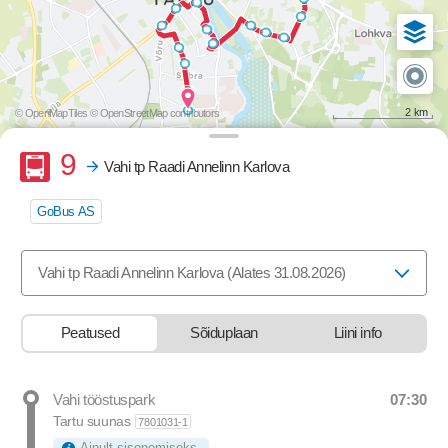
2 km
© OpenMapTiles
© OpenStreetMap contributors
Buss
9
Vahi tp Raadi Annelinn Karlova
GoBus AS
Valige marsruut, mida soovite vaadata
Vahi tp Raadi Annelinn Karlova (Alates 31.08.2026)
Peatused
Sõiduplaan
Liini info
07:30
Vahi tööstuspark
Departure time
Tartu suunas
7801031-1
Ainult sisenemiseks