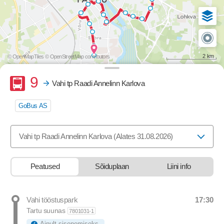
2 km
© OpenMapTiles
© OpenStreetMap contributors
Buss
9
Vahi tp Raadi Annelinn Karlova
GoBus AS
Valige marsruut, mida soovite vaadata
Vahi tp Raadi Annelinn Karlova (Alates 31.08.2026)
Peatused
Sõiduplaan
Liini info
17:30
Vahi tööstuspark
Departure time
Tartu suunas
7801031-1
Ainult sisenemiseks