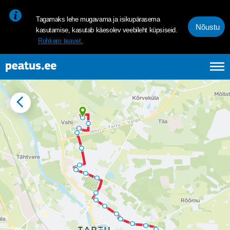
<p><span style="font-size: 10pt; line-height: 107%; font-family: 
Tagamaks lehe mugavama ja isikupärasema
Nõustu
kasutamise, kasutab käesolev veebileht küpsiseid.
Rohkem teavet.