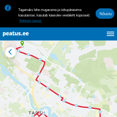
<p><span style="font-size: 10pt; line-height: 107%; font-family: 
Tagamaks lehe mugavama ja isikupärasema
Nõustu
kasutamise, kasutab käesolev veebileht küpsiseid.
Rohkem teavet.