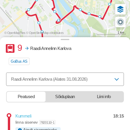
1 km
© OpenMapTiles
© OpenStreetMap contributors
Buss
9
Raadi Annelinn Karlova
GoBus AS
Valige marsruut, mida soovite vaadata
Raadi Annelinn Karlova (Alates 31.08.2026)
Peatused
Sõiduplaan
Liini info
18:15
Kummeli
Departure time
linna sisenev
7820110-1
Ainult sisenemiseks