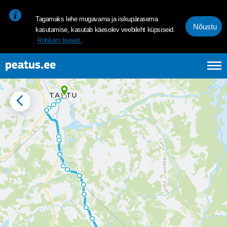
<p><span style="font-size: 10pt; line-height: 107%; font-family: 
Tagamaks lehe mugavama ja isikupärasema
Nõustu
kasutamise, kasutab käesolev veebileht küpsiseid.
Rohkem teavet.