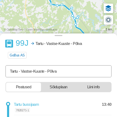
5 km
© OpenMapTiles
© OpenStreetMap contributors
Buss
99J
Tartu - Vastse-Kuuste - Põlva
GoBus AS
Tartu - Vastse-Kuuste - Põlva
Peatused
Sõiduplaan
Liini info
13:40
Tartu bussijaam
Departure time
7820271-1