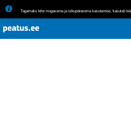
<p><span style="font-size: 10pt; line-height: 107%; font-family: 
Tagamaks lehe mugavama ja isikupärasema kasutamise, kasutab käes