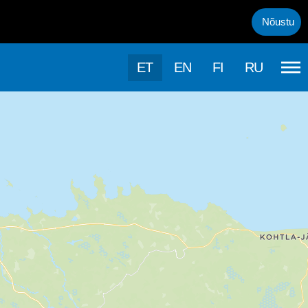
uml;rasema kasutamise, kasutab k&auml;esolev veebileht k&uuml;psis
Nõustu
ET
EN
FI
RU