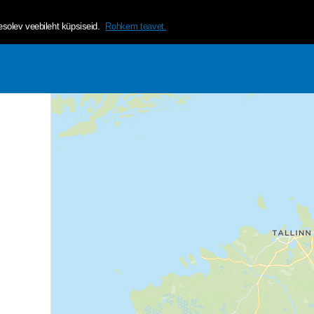
helvetica, arial, sans-serif;">Tagamaks lehe mugavama ja isikup&a
olev veebileht küpsiseid.
Rohkem teavet.