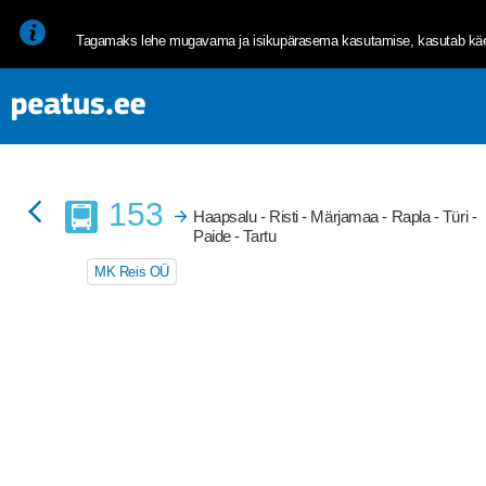
<p><span style="font-size: 10pt; line-height: 107%; font-family: 
Tagamaks lehe mugavama ja isikupärasema kasutamise, kasutab käes
Buss
153
Haapsalu - Risti - Märjamaa - Rapla - Türi -
Paide - Tartu
MK Reis OÜ