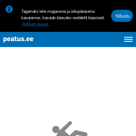
<p><span style="font-size: 10pt; line-height: 107%; font-family: 
Tagamaks lehe mugavama ja isikupärasema
Nõustu
kasutamise, kasutab käesolev veebileht küpsiseid.
Rohkem teavet.