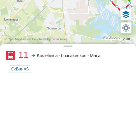
2 km
© OpenMapTiles
© OpenStreetMap contributors
Buss
11
Kasteheina - Lõunakeskus - Märja
GoBus AS