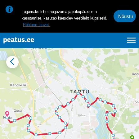
<p><span style="font-size: 10pt; line-height: 107%; font-family: 
Tagamaks lehe mugavama ja isikupärasema
Nõustu
kasutamise, kasutab käesolev veebileht küpsiseid.
Rohkem teavet.