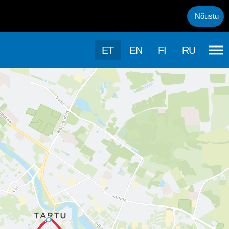
uml;rasema kasutamise, kasutab k&auml;esolev veebileht k&uuml;psis
Nõustu
ET
EN
FI
RU