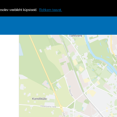
helvetica, arial, sans-serif;">Tagamaks lehe mugavama ja isikup&a
olev veebileht küpsiseid.
Rohkem teavet.