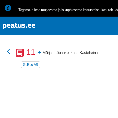
<p><span style="font-size: 10pt; line-height: 107%; font-family: 
Tagamaks lehe mugavama ja isikupärasema kasutamise, kasutab käes
Buss
11
Märja - Lõunakeskus - Kasteheina
GoBus AS