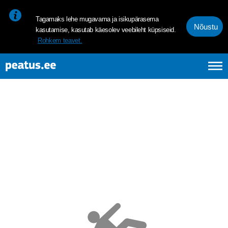
<p><span style="font-size: 10pt; line-height: 107%; font-family: 
Tagamaks lehe mugavama ja isikupärasema
Nõustu
kasutamise, kasutab käesolev veebileht küpsiseid.
Rohkem teavet.