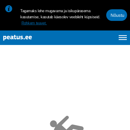
<p><span style="font-size: 10pt; line-height: 107%; font-family: 
Tagamaks lehe mugavama ja isikupärasema
Nõustu
kasutamise, kasutab käesolev veebileht küpsiseid.
Rohkem teavet.