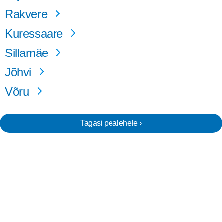
Rakvere
Kuressaare
Sillamäe
Jõhvi
Võru
Tagasi pealehele ›