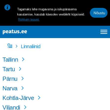
<p><span style="font-size: 10pt; line-height: 107%; font-family: 
Tagamaks lehe mugavama ja isikupärasema
Nõustu
kasutamise, kasutab käesolev veebileht küpsiseid.
Rohkem teavet.
Linnaliinid
Tallinn
Tartu
Pärnu
Narva
Kohtla-Järve
Viljandi