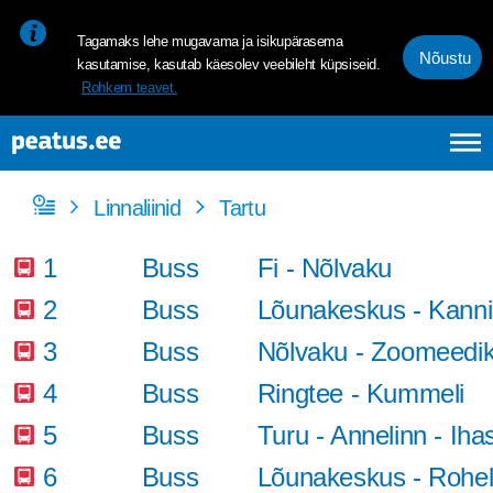
<p><span style="font-size: 10pt; line-height: 107%; font-family: 
Tagamaks lehe mugavama ja isikupärasema
Nõustu
kasutamise, kasutab käesolev veebileht küpsiseid.
Rohkem teavet.
Linnaliinid
Tartu
1
Buss
Fi - Nõlvaku
2
Buss
Lõunakeskus - Kanni
3
Buss
Nõlvaku - Zoomeedi
4
Buss
Ringtee - Kummeli
5
Buss
Turu - Annelinn - Iha
6
Buss
Lõunakeskus - Rohel