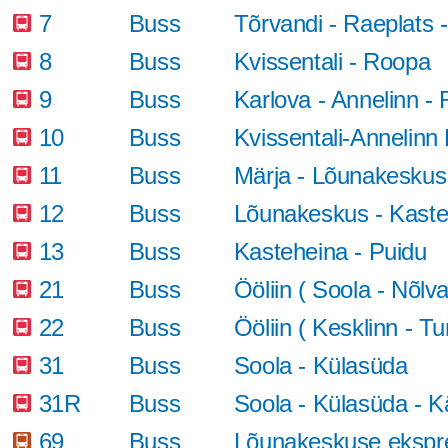
7
Buss
Tõrvandi - Raeplats 
8
Buss
Kvissentali - Roopa
9
Buss
Karlova - Annelinn - 
10
Buss
Kvissentali-Annelinn
11
Buss
Märja - Lõunakeskus
12
Buss
Lõunakeskus - Kaste
13
Buss
Kasteheina - Puidu
21
Buss
Ööliin ( Soola - Nõlv
22
Buss
Ööliin ( Kesklinn - Tu
31
Buss
Soola - Külasüda
31R
Buss
Soola - Külasüda - K
69
Buss
Lõunakeskuse ekspre