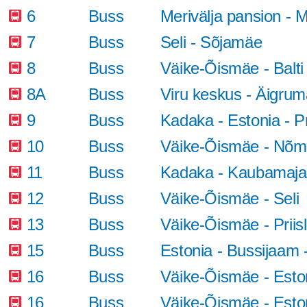
6
Buss
Merivälja pansion - M
7
Buss
Seli - Sõjamäe
8
Buss
Väike-Õismäe - Balti
8A
Buss
Viru keskus - Äigru
9
Buss
Kadaka - Estonia - Pr
10
Buss
Väike-Õismäe - Nõm
11
Buss
Kadaka - Kaubamaja
12
Buss
Väike-Õismäe - Seli
13
Buss
Väike-Õismäe - Priis
15
Buss
Estonia - Bussijaam
16
Buss
Väike-Õismäe - Estoni
16
Buss
Väike-Õismäe - Eston